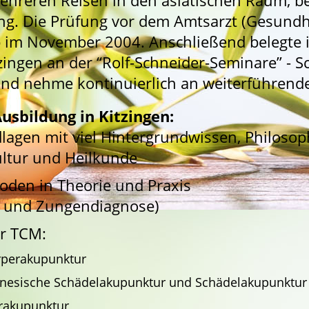
hreren Reisen in den asiatischen Raum, b
ung. Die Prüfung vor dem Amtsarzt (Gesund
 im November 2004. Anschließend belegte i
ingen an der “Rolf-Schneider-Seminare” - Sc
d nehme kontinuierlich an weiterführende
usbildung in Kitzingen:
lagen mit viel Hintergrundwissen, Philoso
ultur und Heilkunde
oden in Theorie und Praxis
- und Zungendiagnose)
er TCM:
rperakupunktur
inesische Schädelakupunktur
und Schädelakupunktu
rakupunktur