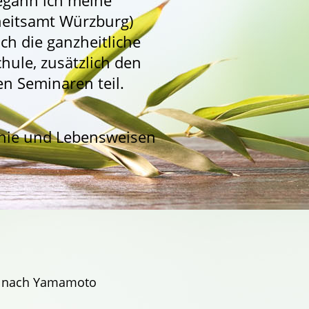
egann ich meine
heitsamt Würzburg)
ch die ganzheitliche
hule, zusätzlich den
n Seminaren teil.
phie und Lebensweisen
r nach Yamamoto