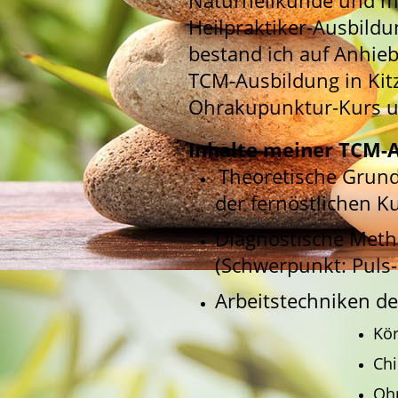
Naturheilkunde und me
Heilpraktiker-Ausbild
bestand ich auf Anhieb
TCM-Ausbildung in Kitz
Ohrakupunktur-Kurs un
Inhalte meiner TCM-A
Theoretische Grund
der fernöstlichen K
Diagnostische Meth
(Schwerpunkt: Puls
Arbeitstechniken d
Kö
Ch
Oh