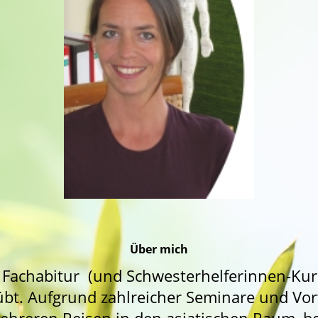
Üb
er mich
Fachabitur (und Schwesterhelferinnen-Kurs
übt. Aufgrund zahlreicher Seminare und Vor