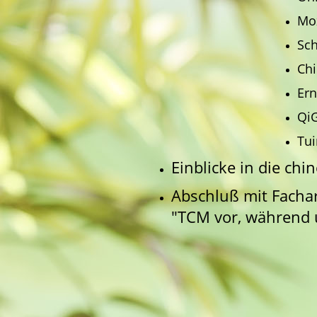
Mo
Sc
Chi
Er
Qi
Tu
Einblicke in die chi
Abschluß mit Fachar
"TCM vor, während 