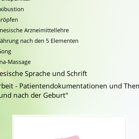
xibustion
hröpfen
nesische Arzneimittellehre
nährung nach den 5 Elementen
Gong
ina-Massage
nesische Sprache und Schrift
beit -
Patientendokumentationen und The
und nach der Geburt"