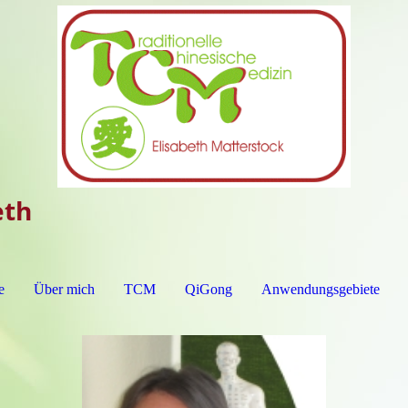
eth
e
Über mich
TCM
QiGong
Anwendungsgebiete