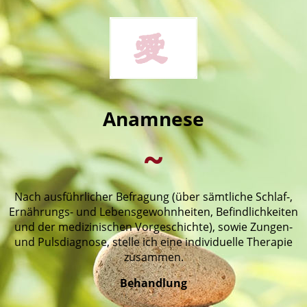
Anamnese
~
Nach ausführlicher Befragung (über sämtliche Schlaf-,
Ernährungs- und Lebensgewohnheiten, Befindlichkeiten
und der medizinischen Vorgeschichte), sowie Zungen-
und Pulsdiagnose, stelle ich eine individuelle Therapie
zusammen.
Behandlung