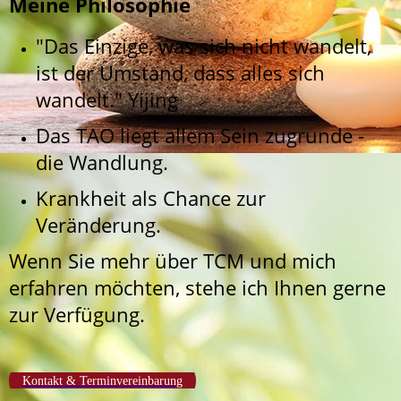
Meine Philosophie
"Das Einzige, was sich nicht wandelt,
ist der Umstand, dass alles sich
wandelt." Yijing
Das TAO liegt allem Sein zugrunde -
die Wandlung.
Krankheit als Chance zur
Veränderung.
Wenn Sie mehr über TCM und mich
erfahren möchten, stehe ich Ihnen gerne
zur Verfügung.
Kontakt & Terminvereinbarung