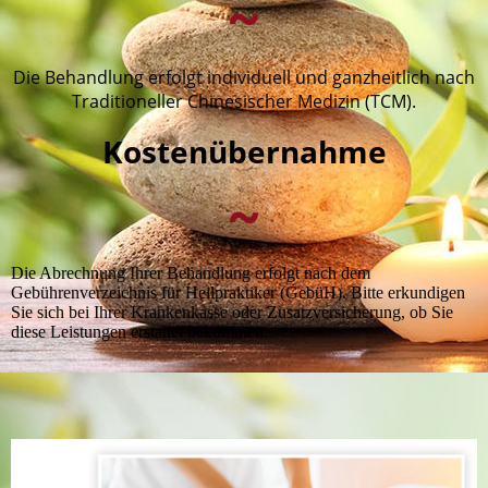
~
Die Behandlung erfolgt individuell und ganzheitlich nach
Traditioneller Chinesischer Medizin (TCM)
.
Kostenübernahme
~
Die Abrechnung Ihrer Behandlung erfolgt nach dem
Gebührenverzeichnis für Heilpraktiker (GebüH). Bitte erkundigen
Sie sich bei Ihrer Krankenkasse oder Zusatzversicherung, ob Sie
diese Leistungen erstattet bekommen.