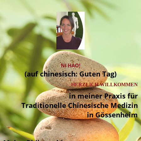
NI HAO!
(auf chinesisch: Guten Tag)
HERZLICH WILLKOMMEN
in meiner Praxis für
Traditionelle Chinesische Medizin
in Gössenheim