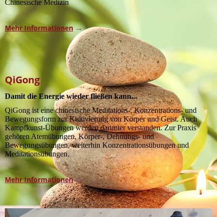
Chinesische Medizin
Mehr Informationen
→
QiGong
Damit die Energie wieder fließen kann...
QiGong ist eine chinesische Meditations-, Konzentrations- und
Bewegungsform zur Kultivierung von Körper und Geist. Auch
Kampfkunst-Übungen werden darunter verstanden. Zur Praxis
gehören Atemübungen, Körper-, Dehnungs- und
Bewegungsübungen, weiterhin Konzentrationsübungen und
Meditationsübungen.
Mehr Informationen
→